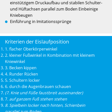
einstützigem Druckaufbau und stabilen Schulter­
und Hüftachsen parallel zum Boden Einbeinige
Kniebeugen
Einführung in Imitationssprünge
Kriterien der Eislaufposition
1. flacher Oberkörperwinkel
2. kleiner Fußwinkel in Kombination mit kleinem
Kniewinkel
3. Becken kippen
4. Runder Rücken
5. Schultern locker
6. durch die Augenbrauen schauen
(7. Knie und Füße faustbreit auseinander)
7.
auf ganzem Fuß stehen stehen
8. Spielbein locker nach hinten, Schienbein
parallel zum Boden