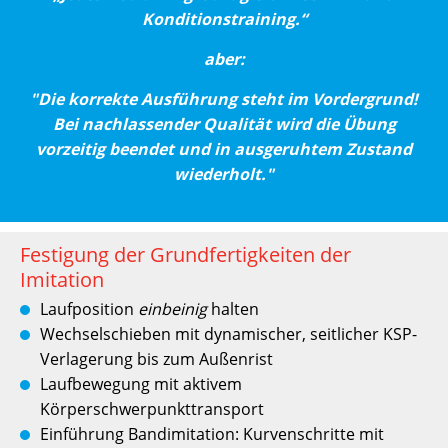
Konditionstraining.“
aber:
"Die korrekte Ausführung steht im Vordergrund!
Bei nachlassender Qualität wird die Übung
vorzeitig beendet und in ausgeruhtem Zustand
wiederholt."
Festigung der Grundfertigkeiten der
Imitation
Laufposition
einbeinig
halten
Wechselschieben mit dynamischer, seitlicher KSP­
Verlagerung bis zum Außenrist
Laufbewegung mit aktivem
Körperschwerpunkttransport
Einführung Bandimitation: Kurvenschritte mit