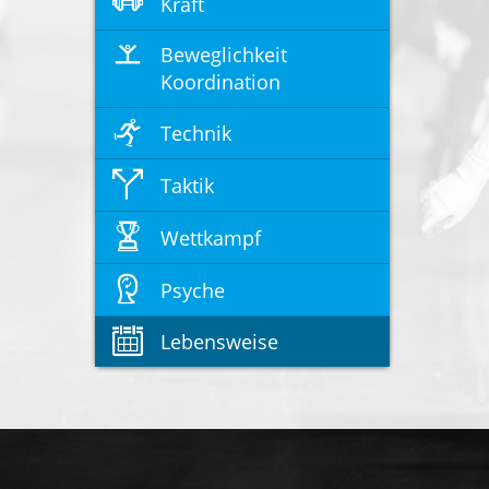
Kraft
Beweglichkeit
Koordination
Technik
Taktik
Wettkampf
Psyche
Lebensweise